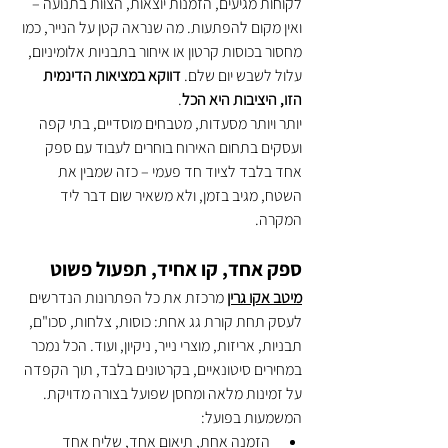
לקוחות מגיעים, הזמנות יוצאות, הצוות בתנועה – 
ואין מקום להפתעות. מה שנראה קטן על הנייר, כמו 
מחסור בכוסות קרטון או איחור בתבניות אלומיניום, 
עלול לשבש יום שלם. 
דווקא במציאות הדינמית 
הזו, היציבות היא הכל
.
יותר ויותר מסעדות, מטבחים מוסדיים, בתי קפה 
ועסקים בתחום האירוח בוחרים לעבוד עם ספק 
אחד בלבד לציוד חד פעמי – כזה שמבין את 
השטח, מגיב בזמן, ולא משאיר שום דבר ליד 
המקרה.
ספק אחד, קו אחיד, תפעול פשוט
מיטב אקו גרין
 מרכזת את כל הפתרונות הנדרשים 
לעסק תחת קורת גג אחת: כוסות, צלחות, סכו"ם, 
תבניות, אריזות, מוצרי נייר, ניקיון, ועוד. הכל נמכר 
במחירים סיטונאיים, בקרטונים בלבד, תוך הקפדה 
על זמינות מלאה ומחסן שפועל בצורה מדויקת.
המשמעות בפועל:
הזמנה אחת, תיאום אחד, שליח אחד