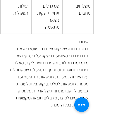
משלוחים 
סט גדלים 
יעילות 
מרובים
אחיד + שקית 
תפעולית
נשיאה 
מתאימה
סיכום
בחירה נכונה של קופסאות חד פעמי היא אחד 
הדברים הכי משפיעים בשקט על העסק: היא 
מצמצמת תקלות, משפרת חוויית לקוח, מעלה 
דירוגים, וחוסכת זמן וכסף בתפעול. כשמסתכלים 
על האריזה כמערכת קופסאות חד פעמי עם 
מכסה, קופסאות לסלטים, קופסאות לעוגיות, 
גביעים לרוטב ופתרונות של אריזות פלסטיק 
שמתאימים למוצר, מקבלים תוצאה מקצועית 
שמורגשת בכל הזמנה.
רוצים לבנות סט אריזה מדויק לעסק שלכם, לקבל 
המלצה לפי התפריט ושיטת המשלוחים, ולהזמין 