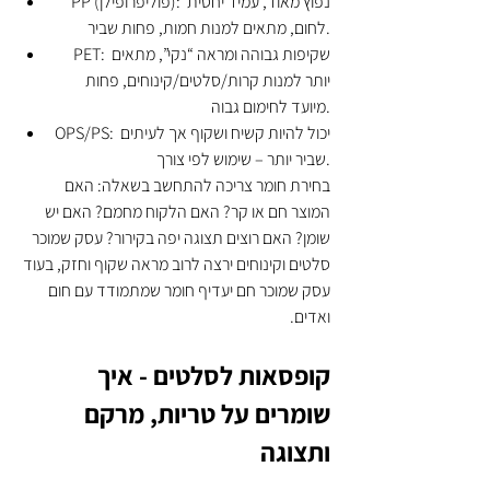
PP (פוליפרופילן): נפוץ מאוד, עמיד יחסית 
לחום, מתאים למנות חמות, פחות שביר.
PET: שקיפות גבוהה ומראה “נקי”, מתאים 
יותר למנות קרות/סלטים/קינוחים, פחות 
מיועד לחימום גבוה.
OPS/PS: יכול להיות קשיח ושקוף אך לעיתים 
שביר יותר – שימוש לפי צורך.
בחירת חומר צריכה להתחשב בשאלה: האם 
המוצר חם או קר? האם הלקוח מחמם? האם יש 
שומן? האם רוצים תצוגה יפה בקירור? עסק שמוכר 
סלטים וקינוחים ירצה לרוב מראה שקוף וחזק, בעוד 
עסק שמוכר חם יעדיף חומר שמתמודד עם חום 
ואדים.
קופסאות לסלטים - איך 
שומרים על טריות, מרקם 
ותצוגה