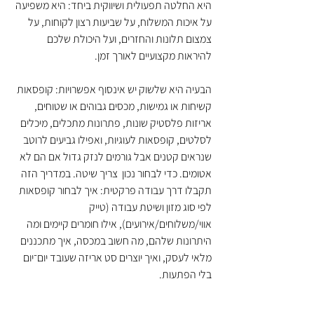
היא החלטה תפעולית ושיווקית ביחד: היא משפיעה 
על איכות המשלוח, על שביעות רצון לקוחות, על 
צמצום תלונות והחזרים, ועל היכולת שלכם 
להיראות מקצועיים לאורך זמן.
הבעיה היא שלשוק יש אינסוף אפשרויות: קופסאות 
קשיחות או גמישות, מכסים גבוהים או שטוחים, 
אריזות פלסטיק שונות, פתרונות מתכלים, מיכלים 
לסלטים, קופסאות לעוגיות, ואפילו גביעים לרוטב 
שנראים קטנים אבל גורמים לנזק גדול אם הם לא 
אטומים. כדי לבחור נכון  צריך שיטה. במדריך הזה 
תקבלו דרך עבודה פרקטית: איך לבחור קופסאות 
לפי סוג מזון ושיטת עבודה (טייק 
אווי/משלוחים/אירועים), אילו חומרים קיימים ומה 
היתרונות שלהם, מה חשוב במכסה, איך מתכננים 
מלאי לעסק, ואיך יוצרים סט אריזה שעובד יום־יום 
בלי הפתעות.