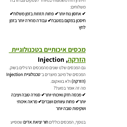
היתרון הזה משמעותי במיוחד לעסקים עם הרבה 
משלוחים:
✔ אחסון נוח יותר✔ פחות תזוזות בזמן משלוח✔ 
חיסכון במקום במטבח✔ עבודה מהירה יותר בזמן 
לחץ
מכסים איכותיים בטכנולוגיית  
הזרקה
, Injection
גם המכסים שלנו שונים מהמכסים הרגילים בשוק.
המכסים של מיטב מיוצרים ב־
טכנולוגיית Injection 
(הזרקה)
 ולא בוואקום.
מה זה אומר בפועל?
✔ מכסה חזק ואיכותי יותר✔ סגירה טובה ויציבה 
יותר✔ פחות עיוותים ושברים✔ מראה איכותי 
ושקיפות טובה יותר
בנוסף, המכסים כוללים 
חור יציאת אדים
 שמסייע 