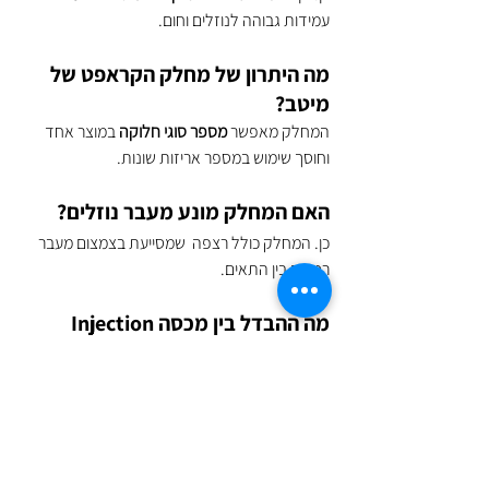
עמידות גבוהה לנוזלים וחום.
מה היתרון של מחלק הקראפט של 
מיטב?
המחלק מאפשר 
מספר סוגי חלוקה
 במוצר אחד 
וחוסך שימוש במספר אריזות שונות.
האם המחלק מונע מעבר נוזלים?
כן. המחלק כולל רצפה  שמסייעת בצמצום מעבר 
רטבים בין התאים.
מה ההבדל בין מכסה Injection 
למכסה וואקום?
מכסה Injection חזק, יציב ואיכותי יותר,
 עם סגירה 
טובה יותר ועמידות גבוהה.
אילו עסקים משתמשים בקערות 