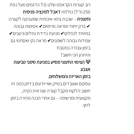
רוב קערות הקראפט שלנו (כל הדגמים מעל נפח 
250 מ"ל) כוללות 
דאבל למינציה פנימית 
וחיצונית
 – שכבת ציפוי איכותית שמעניקה לקערה:
✔ ברק ייחודי ומראה פרימיום✔ אטימות גבוהה 
במיוחד לנוזלים✔ מניעת נדידת נוזלים ורטבים✔ 
עמידות גבוהה לשומנים✔ מראה נקי ואסתטי גם 
בזמן עבודה במטבח
והיתרון הכי חשוב?
💡 הציפוי החיצוני מסייע במניעת סימני טביעות 
אצבע 
בזמן האריזה והמשלוחים.
עסקים שעובדים בטייק אווי יודעים בדיוק כמה זה 
חשוב:הלקוח מקבל קערה שנראית נקייה, 
מקצועית ומרשימה – גם אחרי הכנה מהירה בזמן 
לחץ.