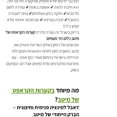
הם כבר יודעים שלא מספיק שהקערה תיראה יפה.
היא חייבת להיות:✔ אטומה באמת✔ עמידה לחום 
ולרטבים✔ חזקה בזמן משלוחים✔ נוחה לעבודה 
במטבח✔ יציבה בערימה✔ עם מכסה איכותי שלא 
קופץ בדרך
בדיוק בשביל זה נוצרה סדרת 
קערות הקראפט של 
מיטב כלים חד פעמיים
.
עם שנים של ניסיון בעולם האריזות והטייק אווי, 
מיטב נחשבת היום לאחת היבואניות והמובילות 
הגדולות בישראל בתחום מוצרי הקראפט – עם 
פתרונות מתקדמים שלא קיימים אצל רוב הספקים 
בשוק.
מה מיוחד 
בקערות הקראפט 
של מיטב
?
ֿדאבל למינציה פנימית וחיצונית – 
הברק הייחודי של מיטב