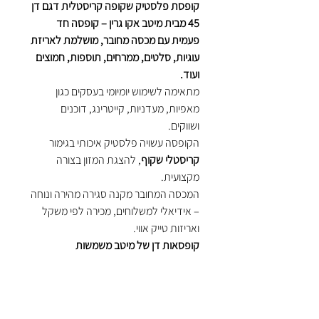
קופסת פלסטיק שקופה קריסטלית דגם דן
45 מבית מיטב אקו גרין – קופסה חד
פעמית עם מכסה מחובר, מושלמת לאריזת
עוגיות, סלטים, ממרחים, תוספות, חמוצים
ועוד.
מתאימה לשימוש יומיומי בעסקים כגון
מאפיות, מעדניות, קייטרינג, דוכנים
ושווקים.
הקופסה עשויה פלסטיק איכותי בגימור
קריסטלי שקוף
, להצגת המזון בצורה
מקצועית.
המכסה המחובר מקנה סגירה מהירה ונוחה
– אידיאלי למשלוחים, מכירה לפי משקל
ואריזות טייק אווי.
קופסאות דן של מיטב משמשות
פונקציונלית לאותה מטרה כמו קופסאות
יובל 45 הקיימות בשוק. לקוחות מעידים כי
קופסת דן 45 של מיטב איכותית יותר
מהמוצר יבול 45 הקיים בשוק.