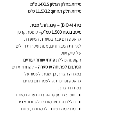
מידות בחלק העליון 14X15 ס"מ
מידות חלק תחתון: 11.5X12 ס"מ
ביו 4 (BIO 4) – קינג ג'ורג' מבית
מיטב
בנפח 1,500 סמ״ק
– קופסת קרטון
קראפט חום עבה במיוחד, המיועדת
לאריזת המבורגרים, מנות עיקריות ודילים
של טייק אווי.
הקופסה כוללת
פתחי אוורור ייעודיים
הניתנים לפתיחה או סגירה
– לשחרור אדים
במקרה הצורך, כך שניתן לשמור על
קראסט ופריכות או לשמר חום ואדים
במידת הצורך.
חומר: קרטון קראפט חום עבה במיוחד
כוללת פתחים מובנים לשחרור אדים
מתאימה במיוחד להמבורגר, מנות
חמות וטייק אווי
הקופסה נארזת בקרטון של
300 יחידות.
מתאים למי שמחפש: