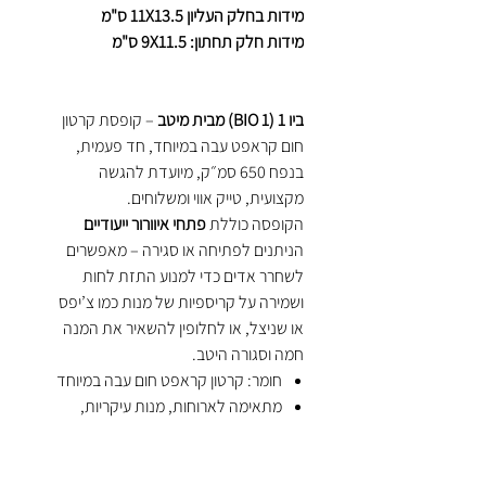
מידות בחלק העליון 11X13.5 ס"מ
מידות חלק תחתון: 9X11.5 ס"מ
ביו 1 (BIO 1) מבית מיטב
– קופסת קרטון
חום קראפט עבה במיוחד, חד פעמית,
בנפח 650 סמ״ק, מיועדת להגשה
מקצועית, טייק אווי ומשלוחים.
הקופסה כוללת
פתחי איוורור ייעודיים
הניתנים לפתיחה או סגירה – מאפשרים
לשחרר אדים כדי למנוע התזת לחות
ושמירה על קריספיות של מנות כמו צ’יפס
או שניצל, או לחלופין להשאיר את המנה
חמה וסגורה היטב.
חומר: קרטון קראפט חום עבה במיוחד
מתאימה לארוחות, מנות עיקריות,
תוספות
חד פעמית, בטוחה למגע עם מזון
עם פתחים מובנים לשחרור אדים לפי