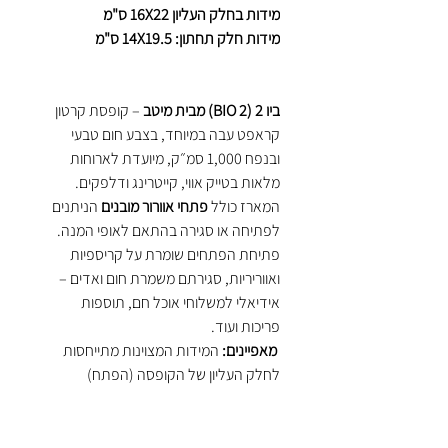
מידות בחלק העליון 16X22 ס"מ
מידות חלק תחתון: 14X19.5 ס"מ
ביו 2 (BIO 2) מבית מיטב
– קופסת קרטון
קראפט עבה במיוחד, בצבע חום טבעי
ובנפח 1,000 סמ״ק, מיועדת לארוחות
מלאות בטייק אווי, קייטרינג ודלפקים.
המארז כולל
פתחי אוורור מובנים
הניתנים
לפתיחה או סגירה בהתאם לאופי המנה.
פתיחת הפתחים שומרת על קריספיות
ואווריריות, סגירתם משמרת חום ואדים –
אידיאלי למשלוחי אוכל חם, תוספות
פריכות ועוד.
מאפיינים:
המידות המצוינות מתייחסות
לחלק העליון של הקופסה (הפתח)
חומר: קרטון קראפט חום עבה במיוחד
פתחים לשחרור אדים – לפי בחירה
מתאימה במיוחד לארוחות מלאות