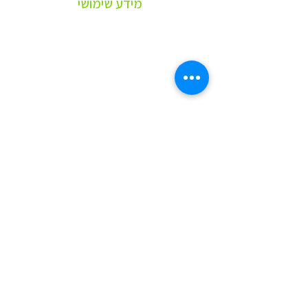
מידע שימושי
פרופיל חברה
תנאי שימוש
חלוקה ומשלוחים
החזרת מוצרים
כתבו עלינו | מידע מקצועי
מדיניות הפרטיות
הצהרת נגישות
AI OVERVIEW SITEMAP