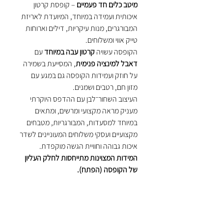
מיטב כלים חד פעמיים
– קופסת קרטון
איכותית ועמידה במיוחד, המיועדת לאריזת
המבורגרים, מנות עיקריות, דילים וארוחות
טייק אווי ומשלוחים.
הקופסה עשויה
קרטון עבה במיוחד
עם
דאבל למינציה פנימית
, המסייעת בשמירה
על חוזק ועמידות הקופסה גם במגע עם
מזון חם, רטבים ושמנים.
העיצוב השחור־לבן עם ההדפס היוקרתי
מעניק מראה מקצועי ומרשים, ומתאים
במיוחד למסעדות, המבורגריות, מטבחים
מקצועיים ועסקי משלוחים המעוניינים לשדר
איכות גבוהה וחוויית הגשה מוקפדת.
המידות המצוינות מתייחסות לחלק העליון
של הקופסה (הפתח).
רוחב: 15 ס״מ
אורך: 15 ס״מ
גובה: 10 ס״מ
חומר: קרטון שחור לבן עבה במיוחד