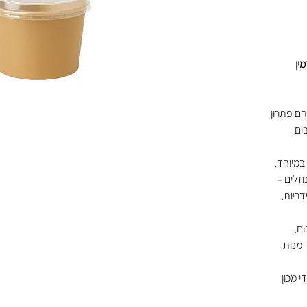
ין
 מ"ל הם פתרון
בים
במיוחד,
וזלים –
דריות,
ום,
 A.T, גם עבור מנות
י מכון