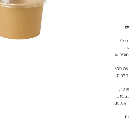
יש
בנפח 150 סמ״ק
י –
תוכים או
ם ציפוי
ד לחום,
ו קר,
צועית.
ן התקנים
.