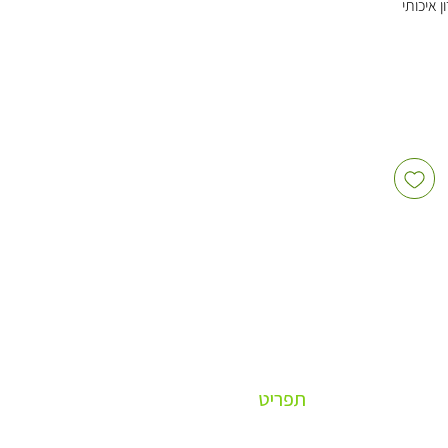
 איכותי
דה
גביע קראפט 150 מ"ל,
דה
ם מכסה
תפריט