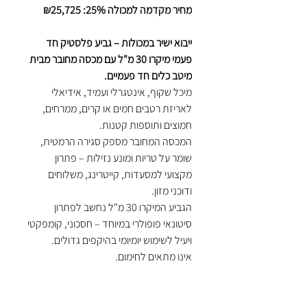
מחיר מקדמה למכולה 25%: ₪25,725
ייבוא ישיר במכולות – גביע פלסטיק חד
פעמי מיקרו 30 מ"ל עם מכסה מחובר מבית
מיטב כלים חד פעמיים.
מיכל שקוף, אינטגרלי ועמיד, אידיאלי
לאריזת רטבים חמים או קרים, ממרחים,
חמוצים ותוספות קטנות.
המכסה המחובר מספק סגירה הרמטית,
שומר על טריות ומונע נזילות – פתרון
מקצועי למסעדות, קייטרינג, משלוחים
ודוכני מזון.
הגביע המיקרו 30 מ"ל נחשב לפתרון
סיטונאי פופולרי במיוחד – חסכוני, קומפקטי
ויעיל לשימוש יומיומי בהיקפים גדולים.
אינו מתאים לחימום.
יתרונות עיקריים:
גביע פלסטיק מיקרו 30 מ"ל עם מכסה
מחובר