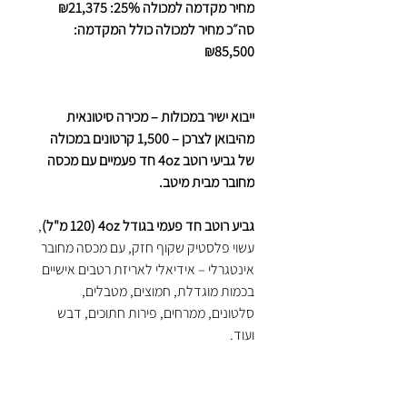
מחיר מקדמה למכולה 25%: ₪21,375
סה״כ מחיר למכולה כולל המקדמה:
₪85,500
ייבוא ישיר במכולות – מכירה סיטונאית
מהיבואן לצרכן – 1,500 קרטונים במכולה
של גביעי רוטב 4oz חד פעמיים עם מכסה
מחובר מבית מיטב.
גביע רוטב חד פעמי בגודל 4oz (120 מ"ל)
,
עשוי פלסטיק שקוף חזק, עם מכסה מחובר
אינטגרלי – אידיאלי לאריזת רטבים אישיים
בכמות מוגדלת, חמוצים, מטבלים,
סלטונים, ממרחים, פירות חתוכים, דבש
ועוד.
המכסה המחובר מבטיח סגירה הרמטית,
מהירה ונוחה – פתרון מעולה לאריזות טייק
אווי, משלוחים, דוכני מזון, פודטראקים,