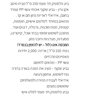
ביע פלסטיק חד פעמי 150 מ"ל מבית מיטב
אקו גרין – גביע שקוף איכותי עשוי PP (עמיד
בחום), אידיאלי לאריזת מזון חם או קר.
מתאים במיוחד לסלטים אישיים, תוספות,
קטניות, מנות מוכנות, גרנולה, דגנים ועוד.
מתוכנן לשימוש יומיומי בבתי אוכל, קייטרינג,
מסעדות, מעדניות ודוכני מזון.
המכסה אינו כלול – יש להזמין בנפרד!
נפח: 150 מ"ל | אריזה: 2,000 יחידות
מאפיינים מרכזיים:
עשוי PP – מתאים לחימום
גביע שקוף – מציג את המנה בצורה ברורה
נוח לשימוש, אחסון והגשה
אידיאלי לעבודה מהירה ולמשלוחים
שימושים נפוצים:
גביע פלסטיק חד פעמי לסלט אישי
גביע עמיד בחום לתוספות חמות
מיכל שקוף למנות מוכנות בטייק אווי
גביע פלסטיק לעסקי מזון, דוכנים, מסעדות