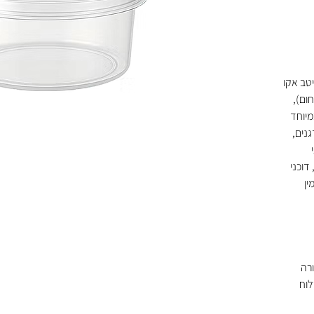
ל מבית מיטב אקו
 PP (עמיד בחום),
מיוחד
גנים,
דוכני
ין
רה
לוח