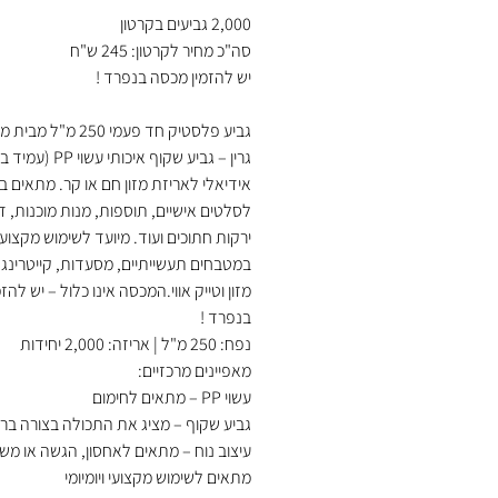
2,000 גביעים בקרטון
סה"כ מחיר לקרטון: 245 ש"ח
יש להזמין מכסה בנפרד !
גביע פלסטיק חד פעמי 250 מ"
גרין – גביע שקוף איכותי עשוי
אידיאלי לאריזת מזון חם או קר. מתאים ב
לסלטים אישיים, תוספות, מנות מוכנות, ד
ירקות חתוכים ועוד. מיועד לשימוש מקצועי
במטבחים תעשייתיים, מסעדות, קייטרינג, 
מזון וטייק אווי.המכסה אינו כלול – יש להזמ
בנפרד !
נפח: 250 מ"ל | אריזה: 2,000 יחידות
מאפיינים מרכזיים:
עשוי PP – מתאים לחימום
גביע שקוף – מציג את התכולה בצורה ברו
עיצוב נוח – מתאים לאחסון, הגשה או מש
מתאים לשימוש מקצועי ויומיומי