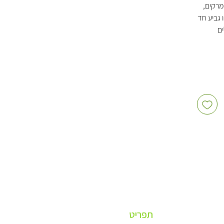
מרקים,
 גביע חד
ם
 לאורך
יות,
,
ה
גע עם
בתי קפה,
ים
יעי PP למרק נחשבים
וכל חם
ה, מרק
1 ס״מ (מכסה
תפריט