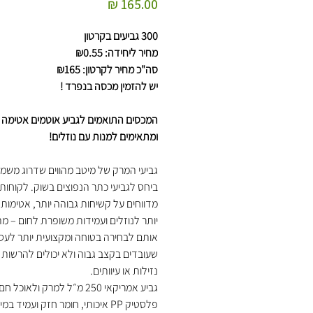
מחיר
300 גביעים בקרטון
מחיר ליחידה: ₪0.55
סה"כ מחיר לקרטון: ₪165
יש להזמין מכסה בנפרד !
המכסים התואמים לגביע אוטמים אטימה
ומתאימים למנות עם נוזלים!
גביעי המרק של מיטב מהווים שדרוג משמע
ביחס לגביעי כתר הנפוצים בשוק. לקוחותי
מדווחים על קשיחות גבוהה יותר, אטימות 
יותר לנוזלים ועמידות משופרת לחום – מ
אותם לבחירה בטוחה ומקצועית יותר לעסק
שעובדים בקצב גבוה ולא יכולים להרשות
נזילות או עיוותים.
גביע אמריקאי 250 מ״ל למרק ולאוכל 
פלסטיק PP איכותי, חומר חזק ועמיד במ