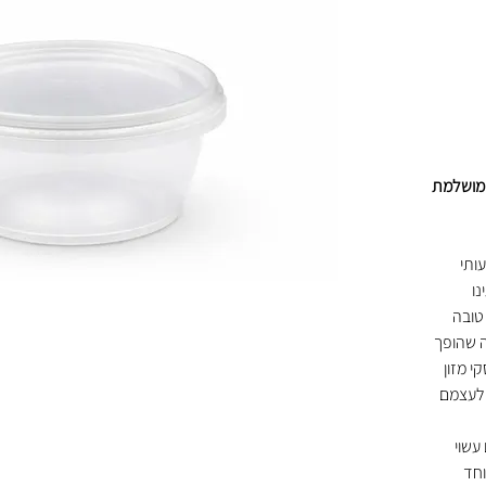
 מושלמת
ותי
נו
טובה
ה שהופך
י מזון
 לעצמם
חם עשוי
יוחד