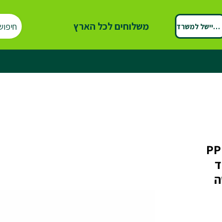
משלוחים לכל הארץ
חיפוש
ספיישל למשרד
גביע אמריקאי 250 מ״ל PP
ד
ה