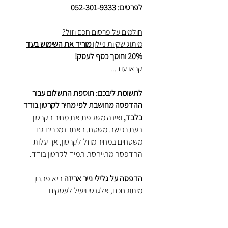
לפרטים: 052-301-9333
חולמים על פרסום חכם וזול?
מיתוג שקיות ניילון
מוריד את השימוש בעד
20% וחוסך כסף לעסק!
קראו עוד...
לתשומת ליבכם: תוספת התשלום עבור
ההדפסה מחושבת לפי מחיר לקרטון בודד
בלבד,
ואינה משקפת את מחיר הקרטון
בעת רכישת משטח. באתר נמכרים גם
משטחים במחיר מוזל לקרטון, אך עלות
ההדפסה מתייחסת תמיד לקרטון בודד.
הדפסה על גלילי נייר אריזה
היא פתרון
מיתוג חכם, אלגנטי ויעיל לעסקים
המעוניינים לשדר מקצועיות ונראות ייחודית
כבר משלב האריזה.
נייר עטיפה ממותג מאפשר להטביע לוגו,