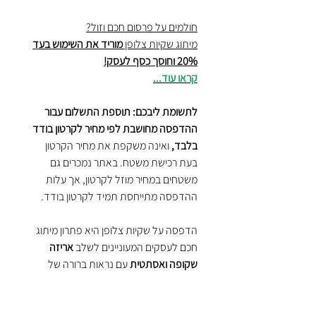
חולמים על פרסום חכם וזול?
מיתוג שקיות צלופן
מוריד את השימוש בעד
20% וחוסך כסף לעסק!
קראו עוד...
לתשומת ליבכם: תוספת התשלום עבור
ההדפסה מחושבת לפי מחיר לקרטון בודד
בלבד,
ואינה משקפת את מחיר הקרטון
בעת רכישת משטח. באתר נמכרים גם
משטחים במחיר מוזל לקרטון, אך עלות
ההדפסה מתייחסת תמיד לקרטון בודד.
הדפסה על שקיות צלופן היא פתרון מיתוג
חכם לעסקים המעוניינים לשלב
אריזה
שקופה ואסתטית
עם נראות ברורה של
המותג. שקיות צלופן ממותגות מאפשרות
להציג את המוצר בצורה נקייה ומקצועית,
תוך חיזוק זהות העסק והמסר השיווקי בכל