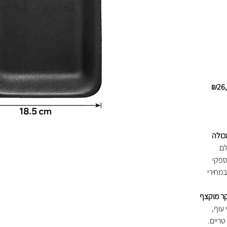
33 שקים במכולה
לם
ספקי
במחירי
ר מוקצף
עוף,
טריים.