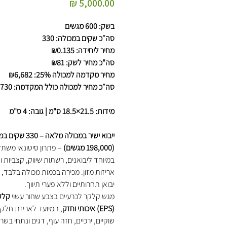
מחיר
בשק: 600 מגשים
סה״כ שקים במכולה: 330
מחיר ליחידה: ₪0.135
סה"כ מחיר לשק: ₪81
מחיר מקדמה למכולה 25%: ₪6,682
סה״כ מחיר למכולה כולל המקדמה: ₪26,730
מידות: 21.5×18.5 ס"מ | גובה: 4 ס"מ
ייבוא ישיר במכולה מלאה – 0
(198,000 מגשים)
– פתרון סיטונאי משת
במיוחד ליבואנים, רשתות שיווק, קצביות ו
אריזות מזון. מכירה בכמות מכולה בלבד, 
יבואן תחרותיים וללא פערי תיווך.
מגש קלקר לכרעיים בצבע שחור עשוי
קלק
(EPS) איכותי וחזק
, המיועד לאריזת חלקי 
שוקיים, ירכיים, חזה עוף, דגים ונתחי בשר 