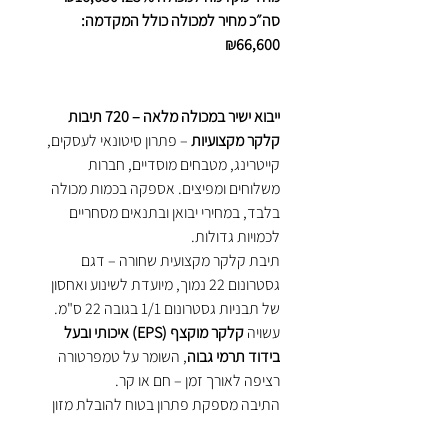
סה״כ מחיר למכולה כולל המקדמה:
₪66,600
ייבוא ישיר במכולה מלאה – 720 תיבות
קלקר מקצועיות
– פתרון סיטונאי לעסקים,
קייטרינג, מטבחים מוסדיים, חברות
משלוחים ומפיצים. אספקה בכמות מכולה
בלבד, במחירי יבואן ובתנאים מסחריים
לכמויות גדולות.
תיבת קלקר מקצועית שחורה – דגם
גסטרונום 22 נמוך, מיועדת לשינוע ואחסון
של תבניות גסטרונום 1/1 בגובה 22 ס"מ.
עשויה
קלקר מוקצף (EPS) איכותי ובעל
בידוד תרמי גבוה
, השומר על טמפרטורה
רציפה לאורך זמן – חם או קר.
התיבה מספקת פתרון בטוח להובלת מזון
מוכן, מגשי גסטרונום ותבניות מלאות