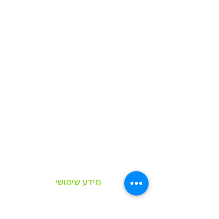
לפרטים נוספים, התקשרו אלינו:
052-3019333
03-5222208
או שלחו לנו מייל:
digital@meitav.co
רוצים ללמוד עלינו עוד?
לחצו כאן לדף פרופיל החברה
אם את/ה עובד או עבדת בענף ואתה
מעוניין להתקדם
לחץ כאן ודבר איתנו
מידע שימושי
פרופיל חברה