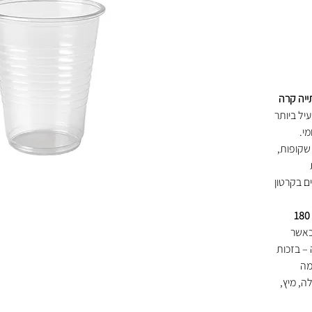
עיל ביותר
מי.
שקופות,
ות בשרוול, 30 שרוולים בקרטון
כוס פלסטיק 180
כאשר
– בזכות
מה
ה, מיץ,