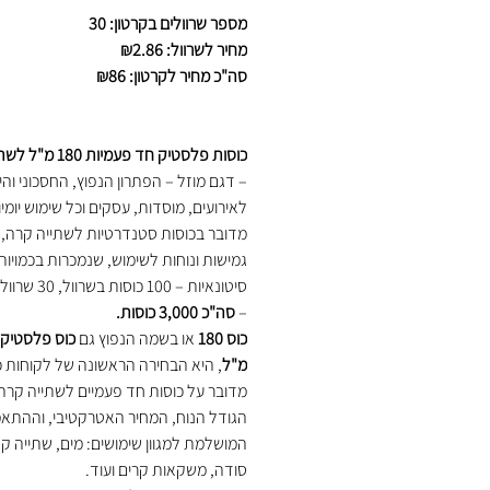
רגיל
מבצע
מספר שרוולים בקרטון: 30
מחיר לשרוול: ₪2.86
סה"כ מחיר לקרטון: ₪86
כוסות פלסטיק חד פעמיות 180 מ"ל לשתייה קרה
– דגם מוזל – הפתרון הנפוץ, החסכוני והי
לאירועים, מוסדות, עסקים וכל שימוש יומיו
מדובר בכוסות סטנדרטיות לשתייה קרה, 
גמישות ונוחות לשימוש, שנמכרות בכמויות
סיטונאיות – 100 כוס
–
סה"כ 3,000 כוסות.
כוס 180
או בשמה הנפוץ גם
מ"ל
, היא הבחירה הראשונה של לקוחות 
מדובר על כוסות חד פעמיים לשתייה קרה 
הגודל הנוח, המחיר האטרקטיבי, וההתא
המושלמת למגוון שימושים: מים, שתייה קל
סודה, משקאות קרים ועוד.