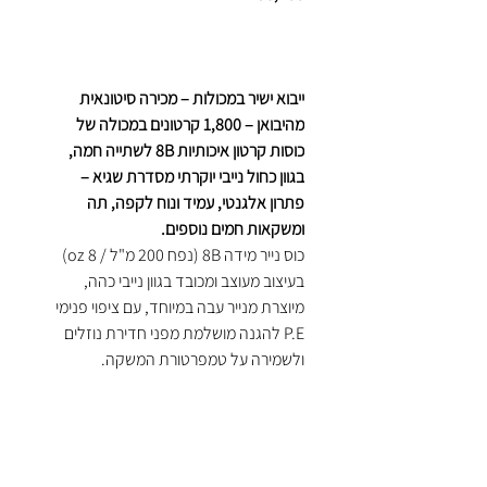
ייבוא ישיר במכולות – מכירה סיטונאית
מהיבואן – 1,800 קרטונים במכולה של
כוסות קרטון איכותיות 8B לשתייה חמה,
בגוון כחול נייבי יוקרתי מסדרת שגיא –
פתרון אלגנטי, עמיד ונוח לקפה, תה
ומשקאות חמים נוספים.
כוס נייר מידה 8B (נפח 200 מ"ל / 8 oz)
בעיצוב מעוצב ומכובד בגוון נייבי כהה,
מיוצרת מנייר עבה במיוחד, עם ציפוי פנימי
P.E להגנה מושלמת מפני חדירת נוזלים
ולשמירה על טמפרטורת המשקה.
הכוס מתאימה במיוחד לשירות עצמי, בתי
קפה, משרדים, ברים, קפה טייק אווי, דוכני
אוכל, כנסים, אירועים ועוד – עם התאמה
למכסים תואמים.