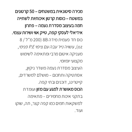
מכירה סיטונאית במשטחים – 50 קרטונים
במשטח – כוסות קרטון איכותיות לשתייה
חמה בעיצוב מסדרת נעמה – פתרון
אידיאלי לעסקי קפה, טייק אווי ושירות עצמי.
כוס חד פעמית מידה 8B (200 מ"ל / 8
oz), עשויה
נייר עבה עם ציפוי P.E פנימי
,
מעניקה איטום מרבי ומתאימה לשימוש
מקצועי יומיומי.
העיצוב מסדרת נעמה משדר ניקיון,
אסתטיקה ותחכום – מושלם למשרדים,
קייטרינג, דוכנים ובתי קפה.
הכוס מאושרת למגע עם מזון
ועומדת
בתקני איכות מחמירים – מתאימה
למשקאות חמים כמו קפה קצר, תה, שוקו
ועוד.
יתרונות מרכזיים:
עיצוב מודרני מסדרת נעמה
– מתאים
לעסקים עם נראות מוקפדת