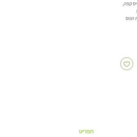
ס קפה,
 הכוס
טארבאקס
נפרד)
הגשה
ה, ברים,
 ורשתות
לרכש מרוכז,
תפריט