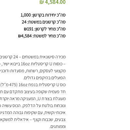
מחיר
סה״כ יחידות בקרטון: 1,000
סה״כ קרטונים במשטח: 24
סה"כ מחיר לקרטון: ₪191
סה״כ מחיר למשטח: ₪4,584
מכירה סיטונאית במשטח
– כוסות U קריסטליות 16oz בייבוא
מקצועי לעסקים, רשתות, מסעדות ודוכני 
הפועלים בהיקפים גדולים.
כוס U קריסטלית בנפ
חד פעמית שקופה בעיצוב מתקדם עם ת
מעוגלת בצורת U, המעניקה מראה יוק
ונוכחות בולטת על הדלפק. הכוס עשויה 
איכותי וקשיח, עם שקיפות גבוהה המדגי
צבעים, שכבות וקצף – אידאלית למשקאו
וממותגים.