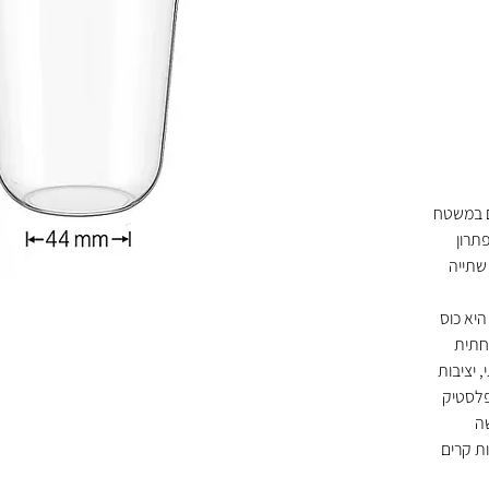
ים – 24 קרטונים במשטח
 ישיר, פתרון
שתייה
ח 16oz (475 מ״ל) היא כוס
חתית
רתי, יציבות
פלסטיק
שה
ת קרים