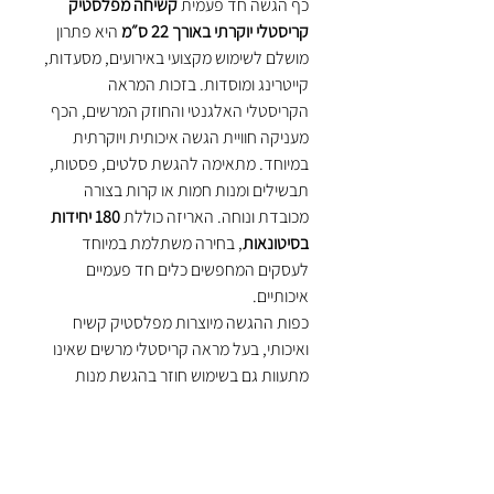
כף הגשה חד פעמית
קשיחה מפלסטיק
קריסטלי יוקרתי באורך 22 ס״מ
היא פתרון
מושלם לשימוש מקצועי באירועים, מסעדות,
קייטרינג ומוסדות. בזכות המראה
הקריסטלי האלגנטי והחוזק המרשים, הכף
מעניקה חוויית הגשה איכותית ויוקרתית
במיוחד. מתאימה להגשת סלטים, פסטות,
תבשילים ומנות חמות או קרות בצורה
מכובדת ונוחה. האריזה כוללת
180 יחידות
בסיטונאות
, בחירה משתלמת במיוחד
לעסקים המחפשים כלים חד פעמיים
איכותיים.
כפות ההגשה מיוצרות מפלסטיק קשיח
ואיכותי, בעל מראה קריסטלי מרשים שאינו
מתעוות גם בשימוש חוזר בהגשת מנות
חמות. הן משלבות נוחות עם עיצוב יוקרתי
ומספקות פתרון אידיאלי לאירועים פרטיים,
אירועי יוקרה, חתונות, מסיבות גדולות או
שירות קייטרינג מקצועי. הבחירה בכף