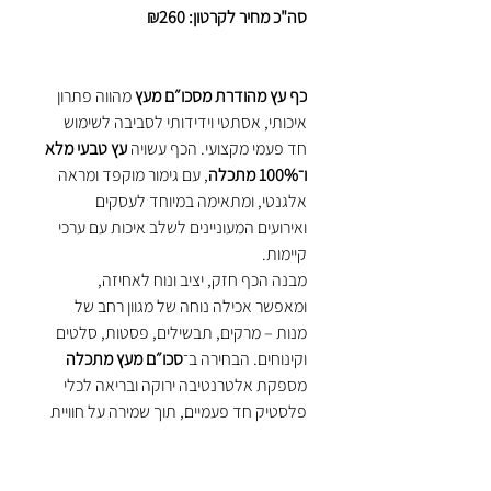
סה"כ מחיר לקרטון: ₪260
כף עץ מהודרת מסכו״ם מעץ
מהווה פתרון
איכותי, אסתטי וידידותי לסביבה לשימוש
חד פעמי מקצועי. הכף עשויה
עץ טבעי מלא
ו־100% מתכלה
, עם גימור מוקפד ומראה
אלגנטי, ומתאימה במיוחד לעסקים
ואירועים המעוניינים לשלב איכות עם ערכי
קיימות.
מבנה הכף חזק, יציב ונוח לאחיזה,
ומאפשר אכילה נוחה של מגוון רחב של
מנות – מרקים, תבשילים, פסטות, סלטים
וקינוחים. הבחירה ב־
סכו״ם מעץ מתכלה
מספקת אלטרנטיבה ירוקה ובריאה לכלי
פלסטיק חד פעמיים, תוך שמירה על חוויית
אכילה טבעית וללא טעם לוואי.
המראה הטבעי והנקי של כף העץ משדר
איכות ויוקרה
, ומתאים למסעדות, קייטרינג,