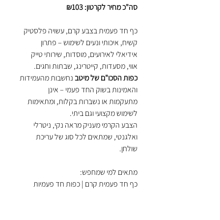
סה"כ מחיר לקרטון: ₪103
כף חד פעמית בצבע קרם, עשויה פלסטיק
קשיח, איכותי ונעים לשימוש – פתרון
אידיאלי לאירועים, מוסדות, שירותי טייק
אווי, מסעדות, קייטרינג, שבתות וחגים.
כפות הסכו"ם של מיטב
נחשבות מהעמידות
והאמינות בשוק החד פעמי – אינן
מתעקמות או נשברות בקלות, ומתאימות
לשימוש מקצועי וגם ביתי.
הצבע הקרמי מעניק מראה נקי, ניטרלי
ואלגנטי, שמתאים לכל סוג של עריכת
שולחן.
מתאים למי שמחפש:
כף חד פעמית קרם | כפות חד פעמיות
קשיחות | סכו"ם בצבע קרם | סכו"ם חד
פעמי איכותי | כף פלסטיק קשיחה לאירועים
| סכו"ם חד פעמי סיטונאות | כלים חד