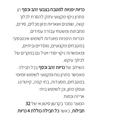
כריות יפניות למטבח בצבעי זהב וכסף
הן
פתרון ניקוי מקצועי וחזק להסרת לכלוך
קשה, שומנים ושאריות מזון מכלים, סירים,
מחבתות ומשטחי עבודה עמידים.
הכריות היפניות מיועדות לשימוש אינטנסיבי
במטבחים מקצועיים, מוסדיים וביתיים,
ומאפשרות ניקוי יסודי ויעיל גם במקרים של
לכלוך עיקש.
השילוב של
כריות זהב וכסף
בכל חבילה
מאפשר פתרון נוח ומקצועי לשימוש יומיומי
במטבחים, מסעדות, בתי קפה, קייטרינג
ועסקי מזון, וכן לשימוש ביתי.
אריזה וכמות
המוצר נמכר בקרטון סיטונאי של
32
חבילות
, כאשר
כל חבילה כוללת 4 כריות
יפניות
(זהב וכסף) – פתרון נוח לאחסון,
חלוקה ושימוש שוטף.
יתרונות עיקריים