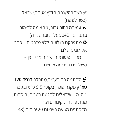
✅ כשר בהשגחת בד"ץ אגודת ישראל
(כשר לפסח)
🔥 עמידה בחום גבוה, מתאימה לחימום
בתנור עד 140 מעלות (בהשגחה)
♻️ מתפרקת ביולוגית ללא מזהמים – פתרון
אקולוגי מושלם
🛒 מחירי סיטונאות ישירות מהיבואן –
משלוחים בפריסה ארצית!
🥣 לפתניה חד פעמית מתכלה
בנפח 120
סמ״ק
מקנה סוכר, בקוטר 9.5 ס״מ ובגובה
4 ס״מ – אידאלית להגשת רטבים, תוספות,
מנות פתיחה, קינוחים ועוד.
הלפתנית מגיעה באריזת 20 יחידות (48
חבילות בקרטון) ומתאימה לשימוש
בקייטרינג, מסעדות, בתי קפה, אירועים
ודוכני אוכל. החומר הטבעי מקנה סוכר