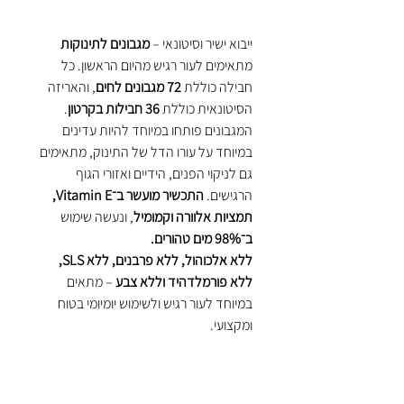
ייבוא ישיר וסיטונאי –
מגבונים לתינוקות
מתאימים לעור רגיש מהיום הראשון. כל
חבילה כוללת
72 מגבונים לחים
, והאריזה
הסיטונאית כוללת
36 חבילות בקרטון
.
המגבונים פותחו במיוחד להיות עדינים
במיוחד על עורו הדל של התינוק, מתאימים
גם לניקוי הפנים, הידיים ואזורי הגוף
הרגישים.
התכשיר מועשר ב־Vitamin E,
תמציות אלוורה וקמומיל
, ונעשה שימוש
ב־98% מים טהורים.
ללא אלכוהול, ללא פרבנים, ללא SLS,
ללא פורמלדהיד וללא צבע
– מתאים
במיוחד לעור רגיש ולשימוש יומיומי בטוח
ומקצועי.
הפתרון האידאלי למשפחות, מוסדות, גנים,
קליניקות או חנויות המציעות פתרונות
לתינוקות – במחירים סיטונאיים,
ישירות