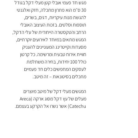
מגש חד פעמי אובלי קטן מעלי דקל בגודל
30 ס״מ הוא פתרון מתכלה, חזק ואלגנטי
להגשת מנות עיקריות, דגים, בשרים,
תוספות וסלטים. בזכות העיצוב האובלי
הרחב והטקסטורה הייחודית של עלי הדקל,
המגש מתאים במיוחד לאירועים יוקרתיים,
מסעדות וקייטרינג המעוניינים להעניק
חוויית אירוח טבעית ומרשימה. כל קרטון
כולל 100 יחידות, בחירה משתלמת
לעסקים המחפשים כלים חד פעמיים
מתכלים בסיטונאות – זה מיטב.
המגשים מעלי דקל של מיטב מיוצרים
מעלים של עץ דקל מסוג ארקה (Areca
Catechu) אשר נשרו אל הקרקע בעצמם.
הודו היא המדינה המובילה בגידול עצי דקל
ארקה, כאשר כל עץ משיר 4–5 עלים בשנה.
הכלים החד פעמיים מעצי דקל עומדים
בתקן אירופאי להתכלות בקומפוסט