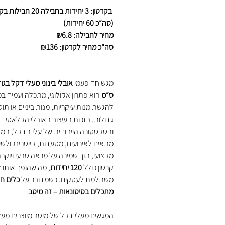
בקרטון: 3 יחידות בחבילה 20 חב
(סה״כ 60 יחידות)
מחיר לחבילה: ₪6.8
סה"כ מחיר לקרטון: ₪136
מגש חד פעמי
ס״מ
הוא פתרון אקולוגי, מתכלה ועמיד במ
להגשת מנות עיקריות, מנות ביניים או תו
גדולות. בזכות העיצוב האובלי הקלאסי
והטקסטורה הייחודית של עלי הדקל, המ
מתאים לאירועים, מסעדות, קייטרינג ולשי
מקצועי, תוך שמירה על מראה טבעי ויוקרת
קרטון כולל
120 יחידות
, מה שהופך אותו 
משתלמת לעסקים. כשמדובר על
כלים ח
מתכלים בסיטונאות – זה מיטב
.
המגשים מעלי דקל של מיטב מיוצרים מעל