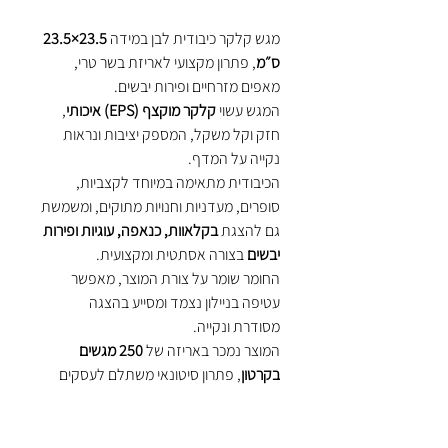
מגש קלקר כיבודית לבן במידה
23.5×23.5
ס״מ
, פתרון מקצועי לאריזת בשר טרי,
מאפים מזרחיים ופירות יבשים.
המגש עשוי
קלקר מוקצף (EPS) איכותי
,
חזק וקל משקל, המספק יציבות ונראות
נקייה על המדף.
הכיבודית מתאימה במיוחד לקצביות,
סופרים, מעדניות וחנויות מתוקים, ומשמשת
גם להצגת
בקלאוות, כנאפה, עוגיות ופירות
יבשים
בצורה אסתטית ומקצועית.
החומר שומר על צורת המוצר, מאפשר
עטיפה בניילון נצמד ומסייע בהצגה
מסודרת ונקייה.
המוצר נמכר באריזה של
250 מגשים
בקרטון
, פתרון סיטונאי משתלם לעסקים
עם תחלופה גבוהה.
יתרונות מרכזיים:
מגש קלקר כיבודית 23.5×23.5 ס״מ