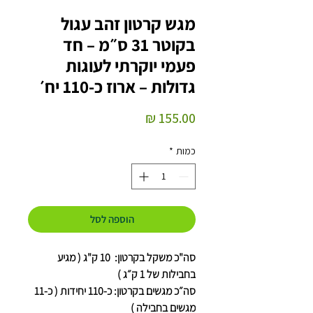
מגש קרטון זהב עגול
בקוטר 31 ס״מ – חד
פעמי יוקרתי לעוגות
גדולות – ארוז כ-110 יח׳
מחיר
כמות
*
הוספה לסל
סה"כ משקל בקרטון: 10 ק"ג ( מגיע
בחבילות של 1 ק״ג )
סה״כ מגשים בקרטון: כ-110 יחידות ( כ-11
מגשים בחבילה )