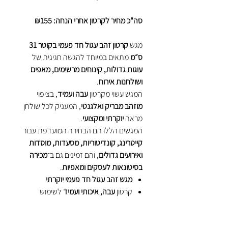
סה"כ מחיר לקרטון אחרי הנחה: ₪155
מגש
קרטון זהב עגול חד פעמי בקוטר 31
ס״מ
מתאים במיוחד להגשה חגיגית של
עוגות גדולות, קינוחים מרשימים, מאפים
ושולחנות אירוח
.
המגש עשוי מקרטון
עבה ועמיד
, בציפוי
מוזהב מבריק ואלגנטי
, המעניק לכל שולחן
מראה
יוקרתי ומקצועי
.
המגשים הללו הם הבחירה המועדפת עבור
קייטרינג, קונדיטוריות, מסעדות, מוסדות
ואירועים גדולים
, והם זמינים גם ב־
מכירה
בסיטונאות לעסקים ומאפיות
.
מגש זהב עגול חד פעמי יוקרתי
קרטון
עבה, איכותי ועמיד
לשימוש
מסחרי
מתאים לעוגות גדולות, קינוחים ומאפים