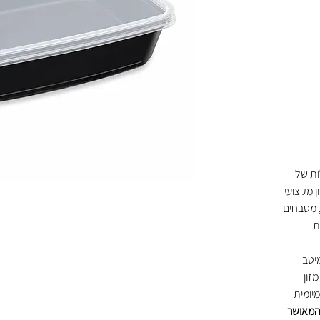
טח מלא – 14 חבילות של
ן מקצועי
, מטבחים
ת
יטב
זון
מיומית
המאושר