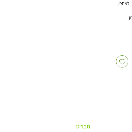
, לאחסון
ן
אמין
י, נקי
ארוחות
השוואה
רה על
ייחודית
 ולשמור
ם להקפאה עד ‎-10°C. ניתן
ה עד
פת מחיר.
ירות
ש
תפריט
מוכות