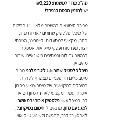
סה״כ מחיר למשטח: ₪3,220
יש להזמין מכסה בנפרד!
מכירה סיטונאית במשטח מלא – 14 חבילות
של מיכלי פלסטיק שחורים לאריזת מזון,
פתרון מקצועי למסעדות, קייטרינג, מטבחי
ייצור, מעדניות ועסקי טייק אווי. אספקה
בכמויות גדולות ובמחירים סיטונאיים ישירות
מהיבואן.
מיכל פלסטיק שחור 1.5 ליטר מלבני
מבית
מיטב כלים חד פעמיים מצטרף לסדרת
המיכלים המקצועית של מיטב ומציע פתרון
איכותי, עמיד ומקצועי לאריזת מזון חם או
קר. המיכל עשוי
פלסטיק איכותי המאושר
למגע עם מזון
, מתאים ל־
חימום במיקרוגל
,
לאחסון במקרר, להגשה ולשינוע טייק אווי.
כל המיכלים עוברים בדיקות ואישור של מכון
התקנים הישראלי ומבטיחים שימוש בטוח
ואמין לעסקי מזון. הצבע השחור מעניק