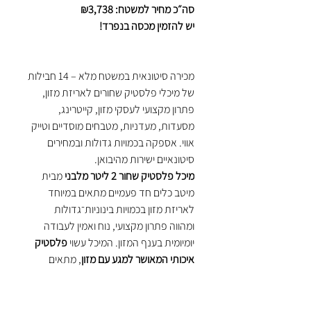
סה״כ מחיר למשטח: ₪3,738
יש להזמין מכסה בנפרד!
מכירה סיטונאית במשטח מלא – 14 חבילות
של מיכלי פלסטיק שחורים לאריזת מזון,
פתרון מקצועי לעסקי מזון, קייטרינג,
מסעדות, מעדניות, מטבחים מוסדיים וטייק
אווי. אספקה בכמויות גדולות ובמחירים
סיטונאיים ישירות מהיבואן.
מיכל פלסטיק שחור 2 ליטר מלבני
מבית
מיטב כלים חד פעמיים מתאים במיוחד
לאריזת מזון בכמויות בינוניות־גדולות
ומהווה פתרון מקצועי, נוח ואמין לעבודה
יומיומית בענף המזון. המיכל עשוי
פלסטיק
איכותי המאושר למגע עם מזון
, מתאים
ל־
חימום במיקרוגל
, לאחסון במקרר
ולהגשה של אוכל חם וקר.
כל המיכלים עוברים בדיקות ואישור של מכון