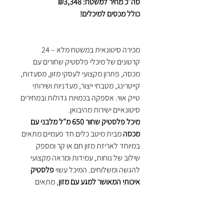
סה״כ מחיר למשטח: ₪3,348
כולל מכסים למיכלים!
מכירה סיטונאית במשטח מלא – 24
קרטונים של מיכלי פלסטיק שחורים עם
מכסה, פתרון מקצועי לעסקי מזון, מסעדות,
קייטרינג, מטבחי ייצור, מעדניות ושירותי
טייק אווי. אספקה בכמויות גדולות ובמחירים
סיטונאיים ישירות מהיבואן.
מיכל פלסטיק שחור 650 מ״ל מלבני עם
מכסה
מבית מיטב כלים חד פעמיים מתאים
במיוחד לאריזת מזון חם או קר ומספק
שילוב של נוחות, עמידות ומראה מקצועי
להגשה ומשלוחים. המיכל עשוי
פלסטיק
איכותי המאושר למגע עם מזון
, מתאים
ל־
חימום במיקרוגל
, לאחסון ולהגשה
יומיומית בעסקי מזון.
הגוון השחור מעניק
מראה יוקרתי ואסתטי
,