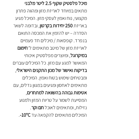
מיכל פלסטיק שקוף 2.5 ליטר מלבני
מתאים במיוחד לאריזת מזון ומהווה פתרון
מקצועי, נוח ואמין לעסקי מזון. המיכל מגיע
באריזת
250 יחידות בקרטון
, ובדומה לשאר
הסדרה – יש להזמין את המכסה התואם
בנפרד. קופסאות / מיכלים חד פעמיים
לאריזת מזון של מיטב מתאימים ל־
חימום
במיקרוגל
, ומיוצרים מפלסטיק איכותי
המאושר למגע עם מזון. כל המיכלים עוברים
בדיקות ואישור של מכון התקנים הישראלי
,
ומבטיחים שימוש בטוח ואמין. המיכלים
מתאימים לאחסון ומגיעים במגוון גדלים, עם
אטימות גבוהה בהשוואה למתחרים
,
המסייעת לשמור על טריות המזון ולמנוע
נזילות, ומתאימים לאוכל
חם וקר
.
המיכלים מתאימים להקפאה עד
‎-10°C
.
ניתן להזמין בהתאמה מיוחדת מיכלים
להקפאה עד
‎-18°C
(מינימום
5,000 יח׳
) –
ללא תוספת מחיר
. להקפאה עמוקה יותר