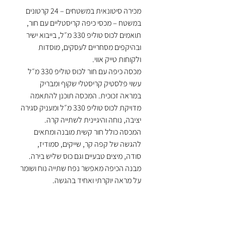
מכירה סיטונאית במשטחים – 24 קרטונים
במשטח – מכסי כיפה קריסטליים עם חור,
תואמים לכוס טוליפ 330 מ״ל, בייבוא ישיר
ובהיקפים מסחריים לעסקים, מוסדות
ולקוחות טייק אווי.
מכסה כיפה עם חור לכוס טוליפ 330 מ״ל
עשוי פלסטיק קריסטלי שקוף ומבריק
במראה זכוכית. המכסה תוכנן להתאמה
מדויקת לכוס טוליפ 330 מ״ל ומעניק סגירה
יציבה, נוחה והיגיינית לשתייה קרה.
המכסה כולל חור קשית מובנה ומתאים
להגשה של קפה קר, שייקים, סמודיז,
סודה, מיצים טבעיים וגם כוס שליש בירה.
מבנה הכיפה מאפשר נפח שתייה נוח ושומר
על מראה יוקרתי ואחיד בהגשה.
מיועד לשימוש מקצועי בבתי קפה, דוכני
שתייה, ברים, מסעדות, פוד טראקס,
קייטרינג ואירועים – פתרון אמין לעבודה