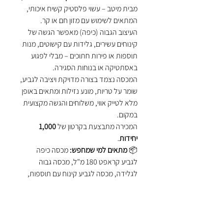
מבית מיטב – עשוי פלסטיק קשיח איכותי,
המתאים לשימוש עם מזון חם או קר.
העיצוב הגבוה (כיפה) מאפשר הגשה של
קינוחים עשירים, גלידות עם קישוטים, מנות
תוספות או פירות חתוכים – מבלי לפגוע
באסתטיקה או בנוחות הסגירה.
המכסה נצמד בצורה מדויקת ויציבה לגביע,
שומר על טריות, מונע נזילות ומתאים באופן
מלא לטייק אווי, משלוחים והגשה מקצועית
במקום.
המכירה מתבצעת בקרטון של
1,000
יחידות
.
📦
מתאים למי שמחפש:
מכסה כיפה
לגביע קראפט 180 מ"ל, מכסה גבוה
לגלידה, מכסה לגביע קינוח עם תוספות,
מכסה חד פעמי לגביע טייק אווי מקרטון.