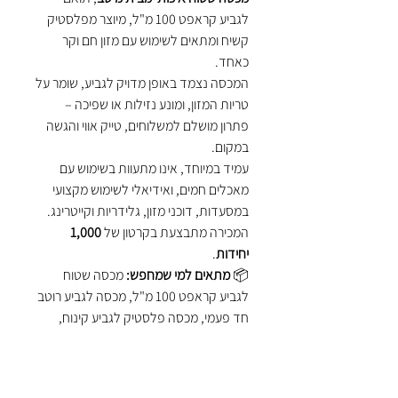
לגביע קראפט 100 מ"ל, מיוצר מפלסטיק
קשיח ומתאים לשימוש עם מזון חם וקר
כאחד.
המכסה נצמד באופן מדויק לגביע, שומר על
טריות המזון, ומונע נזילות או שפיכה –
פתרון מושלם למשלוחים, טייק אווי והגשה
במקום.
עמיד במיוחד, אינו מתעוות בשימוש עם
מאכלים חמים, ואידיאלי לשימוש מקצועי
במסעדות, דוכני מזון, גלידריות וקייטרינג.
המכירה מתבצעת בקרטון של
1,000
יחידות
.
📦
מתאים למי שמחפש:
מכסה שטוח
לגביע קראפט 100 מ"ל, מכסה לגביע רוטב
חד פעמי, מכסה פלסטיק לגביע קינוח,
מכסה לגביע קרטון קטן.