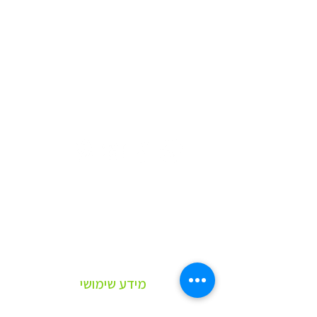
לפרטים נוספים, התקשרו אלינו:
052-3019333
03-5222208
או שלחו לנו מייל:
digital@meitav.co
רוצים ללמוד עלינו עוד?
לחצו כאן לדף פרופיל החברה
אם את/ה עובד או עבדת בענף ואתה
מעוניין להתקדם
לחץ כאן ודבר איתנו
מידע שימושי
פרופיל חברה