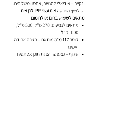
ונקייה – אידיאלי להגשה, אחסון ומשלוחים.
יש לציין: המכסה
אינו עשוי PP ולכן אינו
מתאים לשימוש בחום או לחימום
מתאים לגביעים: 270 מ"ל, 500 מ"ל,
1000 מ"ל
קוטר 117 מ״מ מותאם – סגירה אחידה
ואמינה
שקוף – מאפשר הצגת תוכן אסתטית
פתרון משלים למעדניות, טייק אווי ודוכני
מזון
אריזה: 1,000 יחידות
מכירה במחירי סיטונאות, משלוחים מהירים
לכל רחבי הארץ | מיטב אקו גרין
אפשר לעזור?
שירות הלקוחות
שלנו עומד
לשירותכם