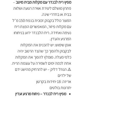
מפיץ ריח לבנדר עם מקלות מבית מיטב
–
פתרון מושלם ליצירת אווירה רגועה ושלווה
בבית או בחדרי שינה.
המוצר כולל בקבוק זכוכית בנפח 150 מ״ל
עם מקלות פיזור, המאפשרים הפצת ריח
נעימה ואחידה. ריח הלבנדר ידוע בניחוחו
המרגיע והעדין.
אופן שימוש: יש להכניס את המקלות
לבקבוק ולהפוך כך שהצד הרטוב יהיה
כלפי מעלה. מומלץ להפוך את המקלות
אחת לכמה ימים לשמירה על עוצמת הריח.
⚠️ הנוזל דליק – יש להרחיק מהישג ידם
של ילדים
אריזה: 18 יחידות בקרטון
יתרונות בולטים
מפיץ ריח לבנדר – ניחוח מרגיע ועדין
בקבוק זכוכית אלגנטי
פיזור ריח אחיד לאורך זמן
מתאים לחדרי שינה ולחללים רגועים