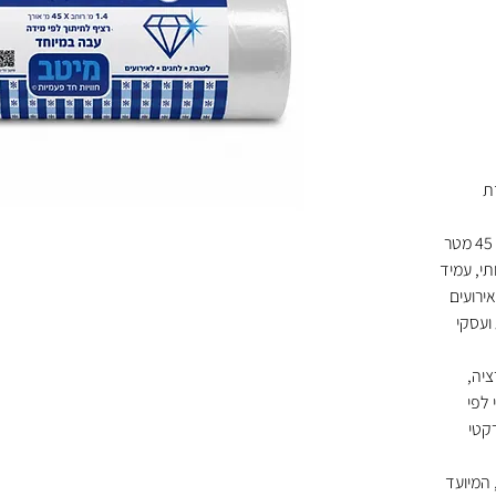
ת
מפת ניילון קריסטלית עבה במיוחד בגליל 45 מטר
תי, עמיד
ירועים
 ועסקי
יה,
לפי
קטי
 המיועד