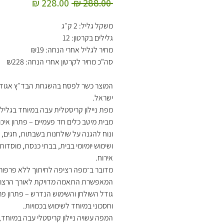
מחיר
מחיר
 ‏288.00 ‏₪ 
רגיל
מבצע
משקל גליל: 2 ק״ג
גלילים בקרטון: 12
מחיר לגליל אחרי הנחה: ₪19
סה"כ מחיר לקרטון אחרי הנחה: ₪228
המוצר כשר לפסח בהשגחת הבד״ץ אגוד
ישראל.
מבית מיטב כלים חד פעמיים – פתרון איכו
ונוח להגנה על שולחנות בשבתות, חגים, א
ושימוש יומיומי בבית, בבתי כנסת, מוסדות
אירוח.
מדובר ב־מפה רציפה לחיתוך ללא פרפורצ
המאפשרת התאמה מדויקת לאורך הרצוי 
גודל השולחן והשימוש הנדרש – פתרון פר
וחסכוני במיוחד לשימוש בכמויות.
המפה עשויה ניילון קריסטלי עבה במיוחד,