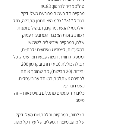
סה"כ מחיר לקרטון: ₪183
מרקייה חד פעמית מרובעת מעלי דקל
בגודל 17×17 ס״מ היא פתרון מתכלה, חזק
ואלגנטי להגשת מרקים, תבשילים ומנות
חמות. בזכות המבנה המרובע והעמוק
שלה, המרקייה אידיאלית לשימוש
במסעדות, קייטרינג ואירועים יוקרתיים,
ומספקת חוויית הגשה טבעית ומרשימה. כל
חבילה כוללת 10 יחידות, ובקרטון 200
יחידות (20 חבילות), מה שהופך אותה
לבחירה משתלמת במיוחד עבור עסקים.
כשמדובר על
כלים חד פעמיים מתכלים בסיטונאות – זה
מיטב.
הצלחות, המרקיות והלפתניות מעלי דקל
של מיטב מיוצרות מעלים של עץ דקל מסוג
ארקה (Areca Catechu) אשר נשרו אל