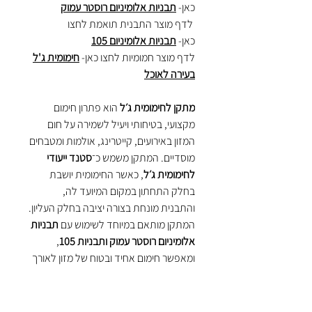
כאן-
תבניות אלומיניום רוסטר עמוק
לדף מוצר התבנית תואמת לחצו
כאן-
תבניות אלומיניום 1
05
לדף מוצר חמומיות לחצו כאן-
חימומית ג'ל
בעירה לאוכל
מתקן לחימומית ג׳ל
הוא פתרון חימום
מקצועי, בטיחותי ויעיל לשמירה על חום
המזון באירועים, קייטרינג, אולמות ומטבחים
מוסדיים. המתקן משמש כ־
סטנד ייעודי
לחימומית ג׳ל
, כאשר החימומית יושבת
בחלק התחתון במקום המיועד לה,
והתבנית מונחת בצורה יציבה בחלק העליון.
המתקן מותאם במיוחד לשימוש עם
תבניות
אלומיניום רוסטר עמוק ותבניות 105
,
ומאפשר חימום אחיד ובטוח של מזון לאורך
זמן. מבנה המתכת החזק מספק יציבות
גבוהה, עמידות לשימוש אינטנסיבי ושמירה
על בטיחות במהלך האירוע.