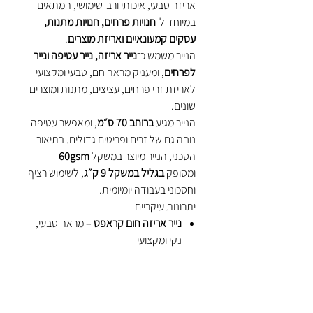
אריזה טבעי, איכותי ורב־שימושי, המתאים
במיוחד ל־
חנויות פרחים, חנויות מתנות,
עסקים קמעונאיים ואריזת מוצרים
.
הנייר משמש כ־
נייר אריזה, נייר עטיפה ונייר
לפרחים
, ומעניק מראה חם, טבעי ומקצועי
לאריזת זרי פרחים, עציצים, מתנות ומוצרים
שונים.
הנייר מגיע
ברוחב 70 ס״מ
, ומאפשר עטיפה
נוחה גם של זרים ופריטים גדולים. בתיאור
הטכני, הנייר מיוצר במשקל
60gsm
ומסופק
בגליל במשקל 9 ק״ג
, לשימוש רציף
וחסכוני בעבודה יומיומית.
יתרונות עיקריים
נייר אריזה חום קראפט
– מראה טבעי,
נקי ומקצועי
מתאים במיוחד כ־
נייר לפרחים ואריזת
זרים
משמש גם כ־
נייר עטיפה ונייר מתנות
רוחב
70 ס״מ
– אידאלי לאריזת פרחים,