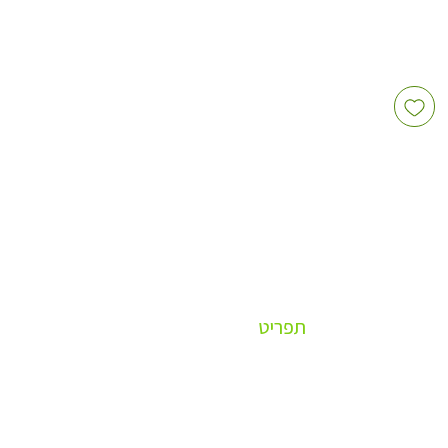
תפריט
OUTLET - מוצרים במכירת חיסול
ספיישל למשרד
ד לשירותכם
טרנדי 2026 - מה חדש