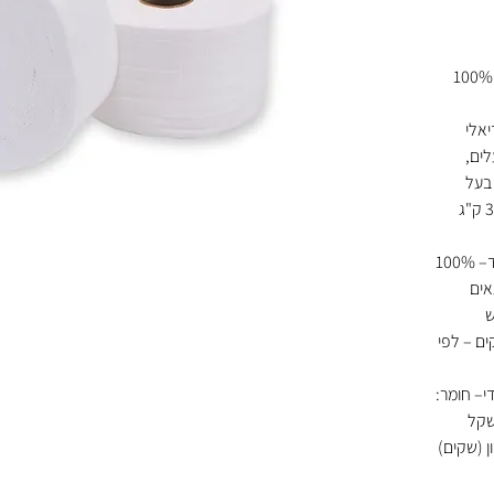
נייר טואלט ג'מבו למוסדות – טישו איכותי 100%
יאלי
לים,
־100% תאית, בעל
גימור איכותי במיוחד, במשקל כולל של 3.5 ק"ג
– טישו איכותי – נעים לשימוש, עמיד ואחיד– 100%
אים
ש
ם – לפי
י– חומר:
ק– משקל