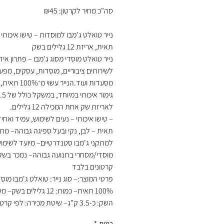
סה"כ מחיר לקרטון: ₪45
תאית, אריזת 12 גלילים בשק
נייר טואלט מוסדי מסוג ג'מבו – פתרון איד
לשירותים ציבוריים, מוסדות, עסקים, מפע
מסעדות ועוד.הנייר עשוי מ
לאריזת שק אחת המכילה 12 גלילים.
תאית – לבן, נקי ובעל ספיגה גבוהה– מת
למתקני ג'מבו סטנדרטיים– מיועד לשימו
מוסדי/מסחרי בתנועה גבוהה– נמכר בשקי
קרטונים בלבד
פרטי המוצר:– סוג נייר: טואלט ג'מבו מוסד
100% תאית– כמות: 12 גלילים בש
השק: כ-3.5 ק"ג– שיטת מכירה: לפי קרטון (שקים)
כמות
*